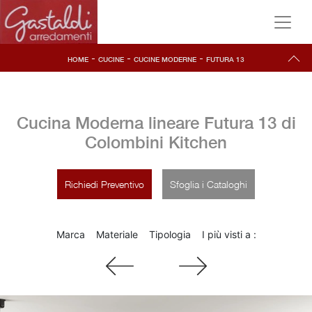
-
-
-
HOME
CUCINE
CUCINE MODERNE
FUTURA 13
Cucina Moderna lineare Futura 13 di
Colombini Kitchen
Richiedi Preventivo
Sfoglia i Cataloghi
Marca
Materiale
Tipologia
I più visti a :