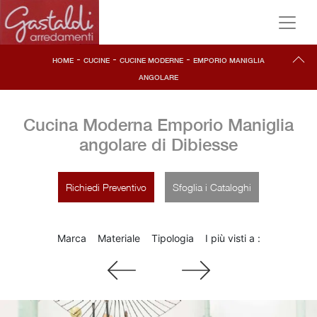
-
-
-
HOME
CUCINE
CUCINE MODERNE
EMPORIO MANIGLIA
ANGOLARE
Cucina Moderna Emporio Maniglia
angolare di Dibiesse
Richiedi Preventivo
Sfoglia i Cataloghi
Marca
Materiale
Tipologia
I più visti a :