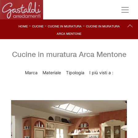
-
-
-
HOME
CUCINE
CUCINE IN MURATURA
CUCINE IN MURATURA
ARCA MENTONE
Cucine in muratura Arca Mentone
Marca
Materiale
Tipologia
I più visti a :