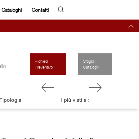
Cataloghi
Contatti
Richiedi
Sfoglia i
llo
Preventivo
Cataloghi
Tipologia
I più visti a :