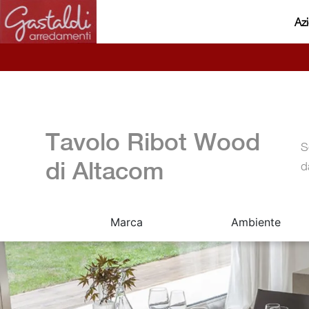
Az
Tavolo Ribot Wood
S
di Altacom
d
Marca
Ambiente