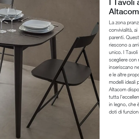
I Tavoli
Altacom
La zona pranzo
convivialità, a
parenti. Quest
riescono a arri
unico. I Tavol
scegliere con 
inseriscano ne
e le altre pr
modelli ideali 
Altacom dispon
tutta l'eccell
in legno, che 
doti di funziona