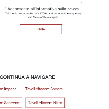
Acconsento all'informativa sulla
privacy
This site is protected by reCAPTCHA and the Google
Privacy Policy
and
Terms of Service
apply.
INVIA
CONTINUA A NAVIGARE
om Imperia
Tavoli Altacom Andora
com Sanremo
Tavoli Altacom Nizza