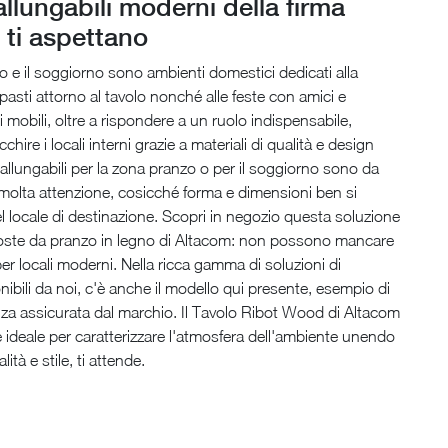
 allungabili moderni della firma
 ti aspettano
 e il soggiorno sono ambienti domestici dedicati alla
i pasti attorno al tavolo nonché alle feste con amici e
i mobili, oltre a rispondere a un ruolo indispensabile,
cchire i locali interni grazie a materiali di qualità e design
i allungabili per la zona pranzo o per il soggiorno sono da
molta attenzione, cosicché forma e dimensioni ben si
l locale di destinazione. Scopri in negozio questa soluzione
oposte da pranzo in legno di Altacom: non possono mancare
per locali moderni. Nella ricca gamma di soluzioni di
ibili da noi, c'è anche il modello qui presente, esempio di
enza assicurata dal marchio. Il Tavolo Ribot Wood di Altacom
è ideale per caratterizzare l'atmosfera dell'ambiente unendo
lità e stile, ti attende.