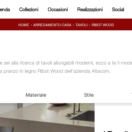
ienda
Collezioni
Occasioni
Realizzazioni
Social
-
-
-
HOME
ARREDAMENTO CASA
TAVOLI
RIBOT WOOD
e sei alla ricerca di tavoli allungabili moderni, ecco a te il mode
a pranzo in legno Ribot Wood dell'azienda Altacom.
Materiale
Stile