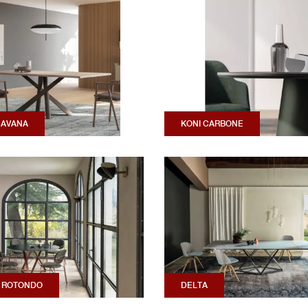
 AVANA
KONI CARBONE
 ROTONDO
DELTA