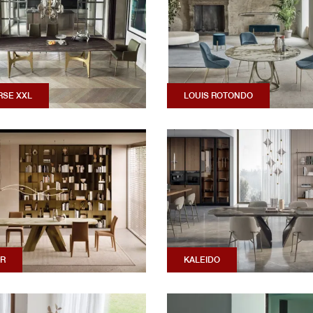
RSE XXL
LOUIS ROTONDO
R
KALEIDO