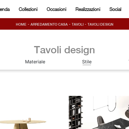
ienda
Collezioni
Occasioni
Realizzazioni
Social
-
-
-
HOME
ARREDAMENTO CASA
TAVOLI
TAVOLI DESIGN
Tavoli design
Materiale
Stile