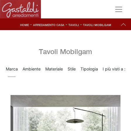
-
-
-
HOME
ARREDAMENTO CASA
TAVOLI
TAVOLI MOBILGAM
Tavoli Mobilgam
Marca
Ambiente
Materiale
Stile
Tipologia
I più visti a :