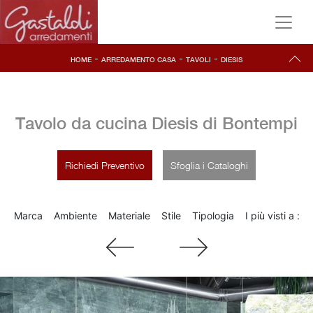
-
-
-
HOME
ARREDAMENTO CASA
TAVOLI
DIESIS
Tavolo da cucina Diesis di Bontempi
Richiedi Preventivo
Sfoglia i Cataloghi
Marca
Ambiente
Materiale
Stile
Tipologia
I più visti a :