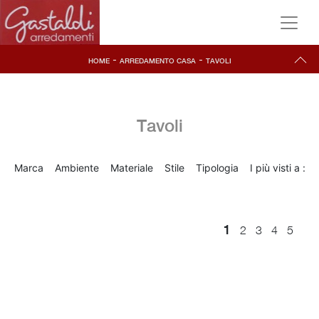
-
-
HOME
ARREDAMENTO CASA
TAVOLI
Tavoli
Marca
Ambiente
Materiale
Stile
Tipologia
I più visti a :
1
2
3
4
5