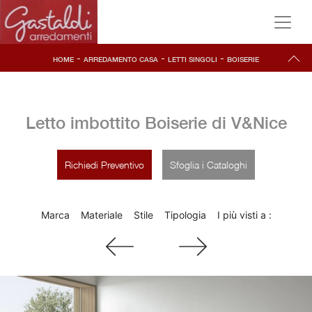
-
-
-
HOME
ARREDAMENTO CASA
LETTI SINGOLI
BOISERIE
Letto imbottito Boiserie di V&Nice
Richiedi Preventivo
Sfoglia i Cataloghi
Marca
Materiale
Stile
Tipologia
I più visti a :