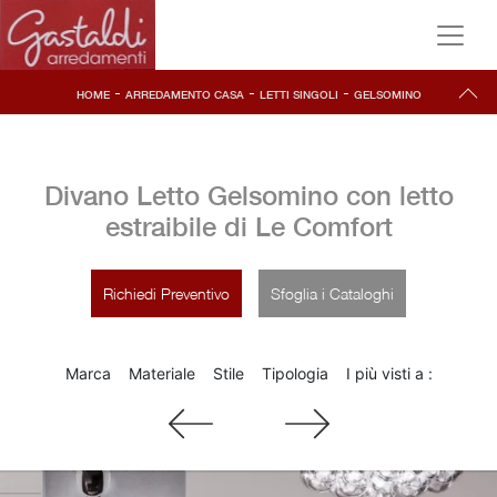
-
-
-
HOME
ARREDAMENTO CASA
LETTI SINGOLI
GELSOMINO
Divano Letto Gelsomino con letto
estraibile di Le Comfort
Richiedi Preventivo
Sfoglia i Cataloghi
Marca
Materiale
Stile
Tipologia
I più visti a :