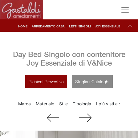
-
-
-
HOME
ARREDAMENTO CASA
LETTI SINGOLI
JOY ESSENZIALE
Day Bed Singolo con contenitore
Joy Essenziale di V&Nice
Richiedi Preventivo
Sfoglia i Cataloghi
Marca
Materiale
Stile
Tipologia
I più visti a :