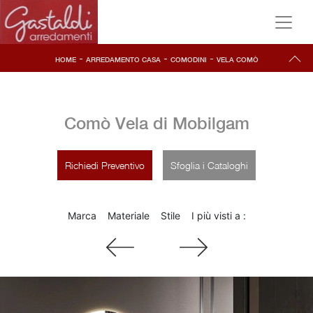
-
-
-
HOME
ARREDAMENTO CASA
COMODINI
VELA COMÒ
Comò Vela di Mobilgam
Richiedi Preventivo
Sfoglia i Cataloghi
Marca
Materiale
Stile
I più visti a :