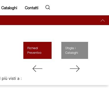
Cataloghi
Contatti
Richiedi
Sfoglia i
Preventivo
Cataloghi
I più visti a :