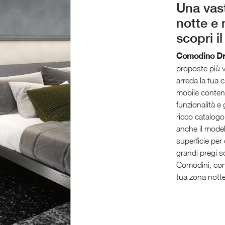
Una vas
notte e 
scopri i
Comodino Dr
proposte più 
arreda la tua 
mobile conteni
funzionalità e
ricco catalogo
anche il modell
superficie pe
grandi pregi so
Comodini, comò
tua zona notte