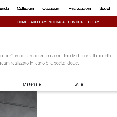
ienda
Collezioni
Occasioni
Realizzazioni
Social
-
-
-
HOME
ARREDAMENTO CASA
COMODINI
DREAM
copri Comodini moderni e cassettiere Mobilgam! Il modello
ream realizzato in legno è la scelta ideale.
Materiale
Stile