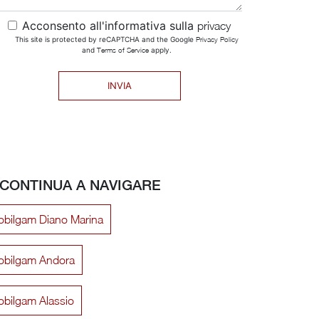
Acconsento all'informativa sulla
privacy
This site is protected by reCAPTCHA and the Google
Privacy Policy
and
Terms of Service
apply.
INVIA
CONTINUA A NAVIGARE
bilgam Diano Marina
obilgam Andora
bilgam Alassio