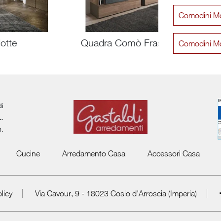
Comodini Mo
otte
Quadra Comò Frassino
Comodini M
di
L.
m.
Cucine
Arredamento Casa
Accessori Casa
licy
Via Cavour, 9 - 18023 Cosio d'Arroscia (Imperia)