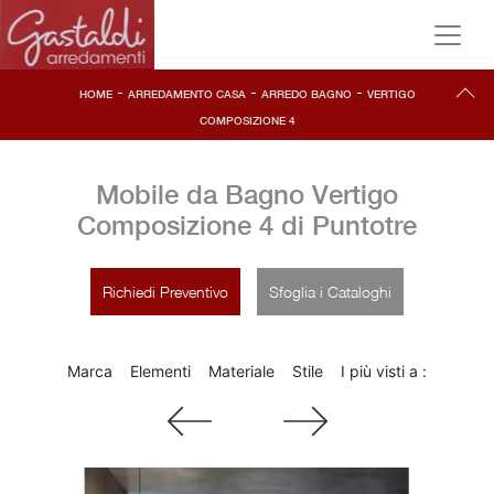
-
-
-
HOME
ARREDAMENTO CASA
ARREDO BAGNO
VERTIGO
COMPOSIZIONE 4
Mobile da Bagno Vertigo
Composizione 4 di Puntotre
Richiedi Preventivo
Sfoglia i Cataloghi
Marca
Elementi
Materiale
Stile
I più visti a :