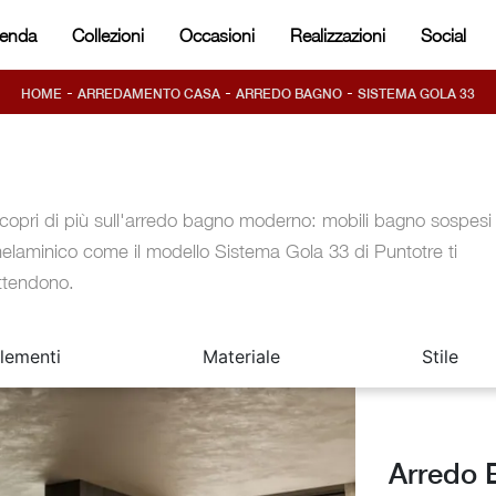
ienda
Collezioni
Occasioni
Realizzazioni
Social
-
-
-
HOME
ARREDAMENTO CASA
ARREDO BAGNO
SISTEMA GOLA 33
copri di più sull'arredo bagno moderno: mobili bagno sospesi 
elaminico come il modello Sistema Gola 33 di Puntotre ti
ttendono.
lementi
Materiale
Stile
Arredo 