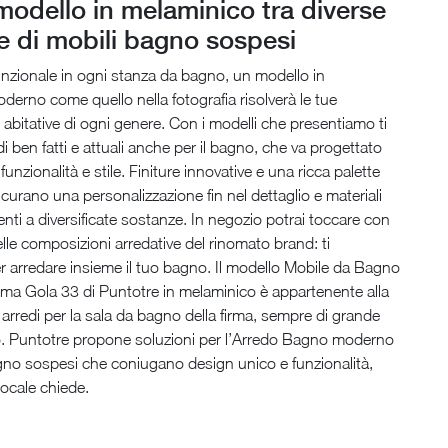
odello in melaminico tra diverse
e di mobili bagno sospesi
nzionale in ogni stanza da bagno, un modello in
erno come quello nella fotografia risolverà le tue
abitative di ogni genere. Con i modelli che presentiamo ti
di ben fatti e attuali anche per il bagno, che va progettato
unzionalità e stile. Finiture innovative e una ricca palette
curano una personalizzazione fin nel dettaglio e materiali
tenti a diversificate sostanze. In negozio potrai toccare con
lle composizioni arredative del rinomato brand: ti
 arredare insieme il tuo bagno. Il modello Mobile da Bagno
ma Gola 33 di Puntotre in melaminico è appartenente alla
i arredi per la sala da bagno della firma, sempre di grande
co. Puntotre propone soluzioni per l’Arredo Bagno moderno
gno sospesi che coniugano design unico e funzionalità,
ocale chiede.