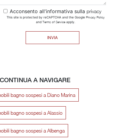
Acconsento all'informativa sulla
privacy
This site is protected by reCAPTCHA and the Google
Privacy Policy
and
Terms of Service
apply.
INVIA
CONTINUA A NAVIGARE
obili bagno sospesi a Diano Marina
obili bagno sospesi a Alassio
obili bagno sospesi a Albenga