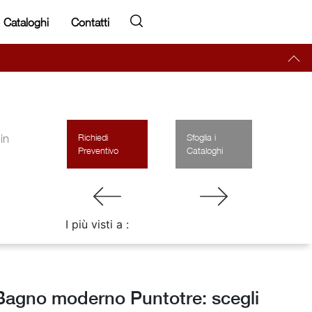
Cataloghi
Contatti
in
Richiedi
Sfoglia i
Preventivo
Cataloghi
I più visti a :
Bagno moderno Puntotre: scegli