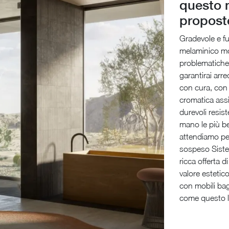
questo m
propost
Gradevole e fu
melaminico mod
problematiche 
garantirai arre
con cura, con f
cromatica assi
durevoli resis
mano le più be
attendiamo per
sospeso Siste
ricca offerta d
valore esteti
con mobili ba
come questo l