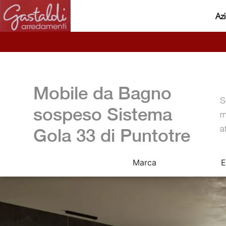
Az
Mobile da Bagno
S
sospeso Sistema
m
a
Gola 33 di Puntotre
Marca
E