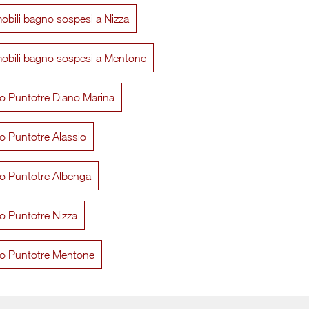
obili bagno sospesi a Nizza
mobili bagno sospesi a Mentone
o Puntotre Diano Marina
o Puntotre Alassio
Accademia 08
Mod
o Puntotre Albenga
o Puntotre Nizza
o Puntotre Mentone