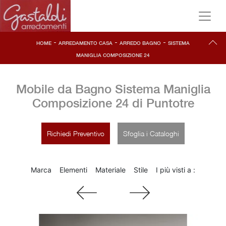
-
-
-
HOME
ARREDAMENTO CASA
ARREDO BAGNO
SISTEMA
MANIGLIA COMPOSIZIONE 24
Mobile da Bagno Sistema Maniglia
Composizione 24 di Puntotre
Richiedi Preventivo
Sfoglia i Cataloghi
Marca
Elementi
Materiale
Stile
I più visti a :