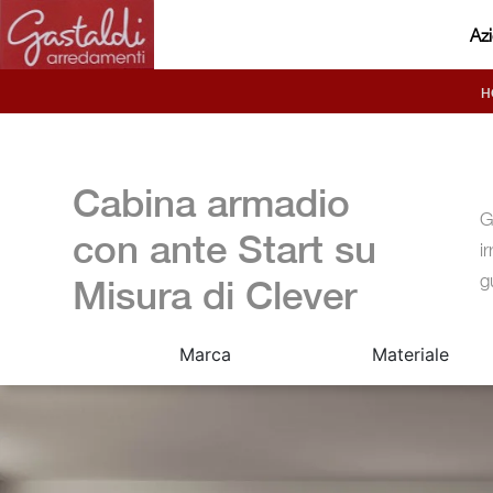
Az
H
Cabina armadio
G
con ante Start su
i
g
Misura di Clever
Marca
Materiale