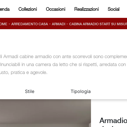
ienda
Collezioni
Occasioni
Realizzazioni
Social
-
-
-
OME
ARREDAMENTO CASA
ARMADI
CABINA ARMADIO START SU MISU
li Armadi cabine armadio con ante scorrevoli sono complemen
rrinunciabili in una camera da letto che si rispetti, arredata con
usto, pratica e agevole.
Stile
Tipologia
Armadio 