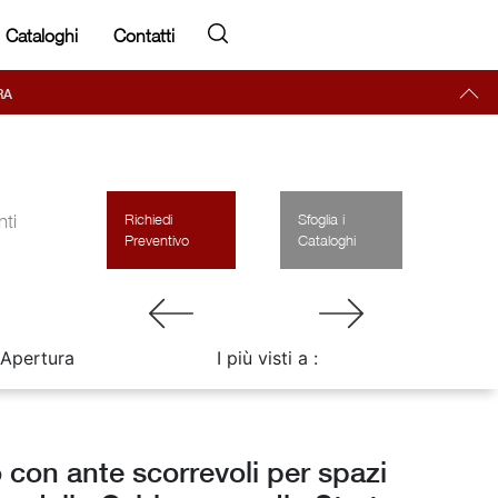
Cataloghi
Contatti
RA
ti
Richiedi
Sfoglia i
Preventivo
Cataloghi
Apertura
I più visti a :
con ante scorrevoli per spazi