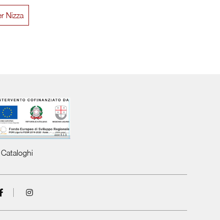
r Nizza
Arcadia AM013
Com
Cataloghi