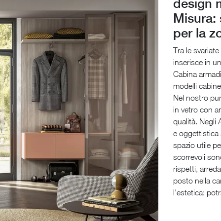
design 
Misura: 
per la z
Tra le svariat
inserisce in u
Cabina armadio
modelli cabine
Nel nostro pun
in vetro con a
qualità. Negli
e oggettistica 
spazio utile p
scorrevoli son
rispetti, arre
posto nella ca
l'estetica: pot