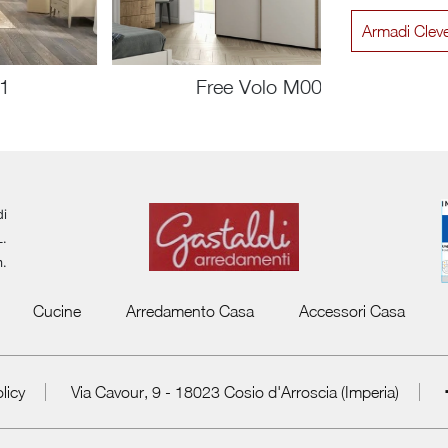
Armadi Cleve
11
Free Volo M006
di
L.
m.
Cucine
Arredamento Casa
Accessori Casa
licy
Via Cavour, 9 - 18023 Cosio d'Arroscia (Imperia)