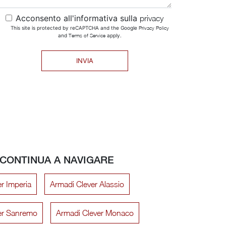
Acconsento all'informativa sulla
privacy
This site is protected by reCAPTCHA and the Google
Privacy Policy
and
Terms of Service
apply.
INVIA
CONTINUA A NAVIGARE
r Imperia
Armadi Clever Alassio
er Sanremo
Armadi Clever Monaco