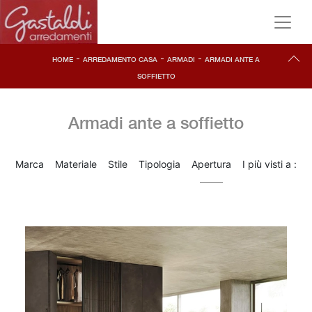
-
-
-
HOME
ARREDAMENTO CASA
ARMADI
ARMADI ANTE A
SOFFIETTO
Armadi ante a soffietto
Marca
Materiale
Stile
Tipologia
Apertura
I più visti a :