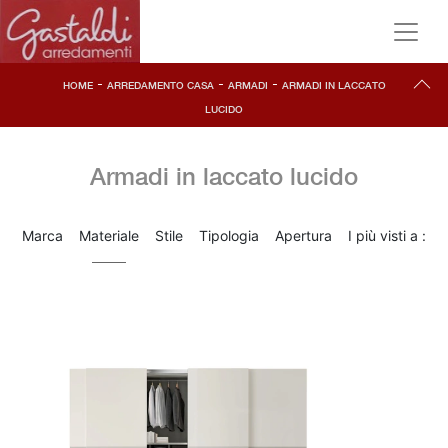
-
-
-
HOME
ARREDAMENTO CASA
ARMADI
ARMADI IN LACCATO
LUCIDO
Armadi in laccato lucido
Marca
Materiale
Stile
Tipologia
Apertura
I più visti a :