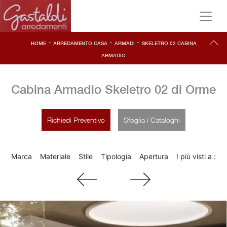
-
-
-
HOME
ARREDAMENTO CASA
ARMADI
SKELETRO 02 CABINA
ARMADIO
Cabina Armadio Skeletro 02 di Orme
Richiedi Preventivo
Sfoglia i Cataloghi
Marca
Materiale
Stile
Tipologia
Apertura
I più visti a :