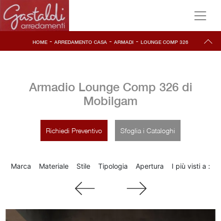
-
-
-
HOME
ARREDAMENTO CASA
ARMADI
LOUNGE COMP 326
Armadio Lounge Comp 326 di
Mobilgam
Richiedi Preventivo
Sfoglia i Cataloghi
Marca
Materiale
Stile
Tipologia
Apertura
I più visti a :