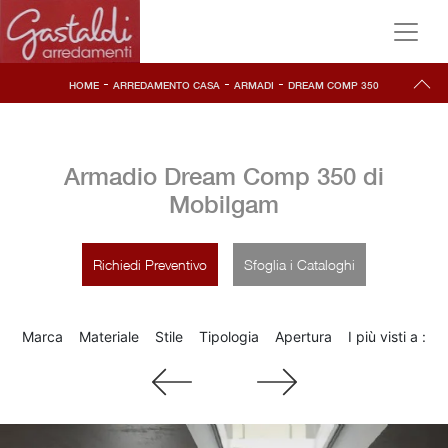
-
-
-
HOME
ARREDAMENTO CASA
ARMADI
DREAM COMP 350
Armadio Dream Comp 350 di
Mobilgam
Richiedi Preventivo
Sfoglia i Cataloghi
Marca
Materiale
Stile
Tipologia
Apertura
I più visti a :