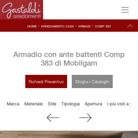
-
-
-
HOME
ARREDAMENTO CASA
ARMADI
COMP 383
Armadio con ante battenti Comp
383 di Mobilgam
Richiedi Preventivo
Sfoglia i Cataloghi
Marca
Materiale
Stile
Tipologia
Apertura
I più visti a :