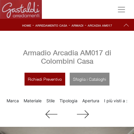
-
-
-
HOME
ARREDAMENTO CASA
ARMADI
ARCADIA AM017
Armadio Arcadia AM017 di
Colombini Casa
Richiedi Preventivo
Sfoglia i Cataloghi
Marca
Materiale
Stile
Tipologia
Apertura
I più visti a :