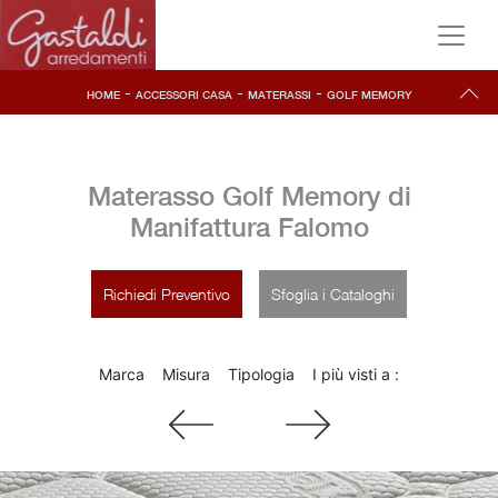
-
-
-
HOME
ACCESSORI CASA
MATERASSI
GOLF MEMORY
Materasso Golf Memory di
Manifattura Falomo
Richiedi Preventivo
Sfoglia i Cataloghi
Marca
Misura
Tipologia
I più visti a :