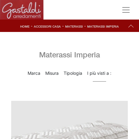
-
-
-
HOME
ACCESSORI CASA
MATERASSI
MATERASSI IMPERIA
Materassi Imperia
Marca
Misura
Tipologia
I più visti a :