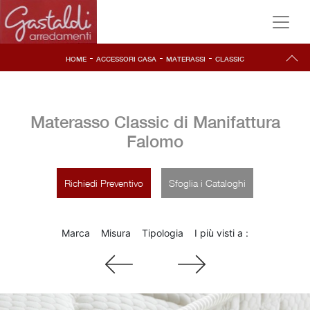
-
-
-
HOME
ACCESSORI CASA
MATERASSI
CLASSIC
Materasso Classic di Manifattura
Falomo
Richiedi Preventivo
Sfoglia i Cataloghi
Marca
Misura
Tipologia
I più visti a :