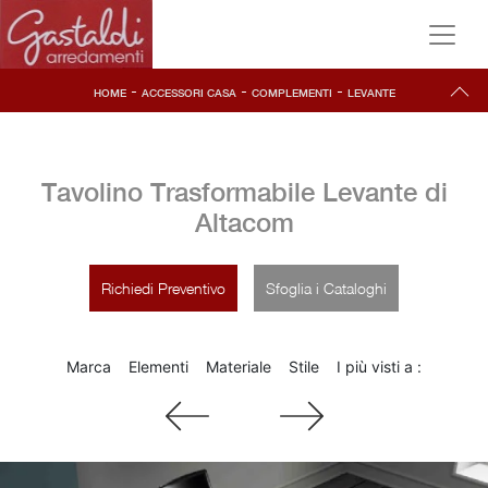
-
-
-
HOME
ACCESSORI CASA
COMPLEMENTI
LEVANTE
Tavolino Trasformabile Levante di
Altacom
Richiedi Preventivo
Sfoglia i Cataloghi
Marca
Elementi
Materiale
Stile
I più visti a :