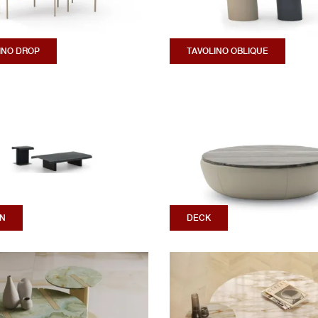
INO DROP
TAVOLINO OBLIQUE
N
DECK