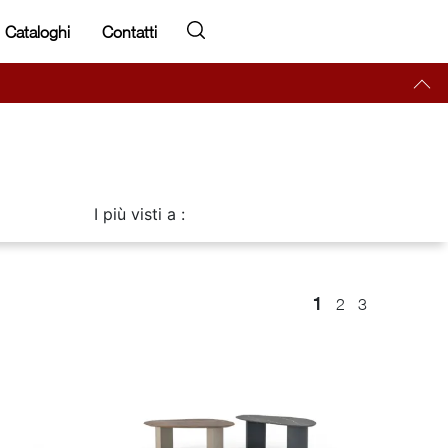
Cataloghi
Contatti
I più visti a :
1
2
3