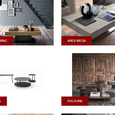
WING
ARES MEGA
A
POLYURA