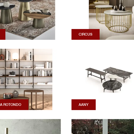
CIRCUS
A ROTONDO
AANY