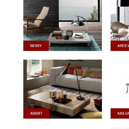
BESSY
ARES 
ASSIST
KAILU