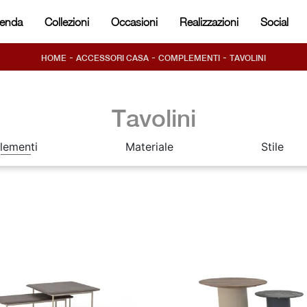
ienda
Collezioni
Occasioni
Realizzazioni
Social
-
-
-
HOME
ACCESSORI CASA
COMPLEMENTI
TAVOLINI
Tavolini
lementi
Materiale
Stile