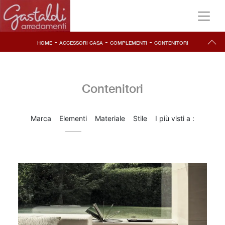
-
-
-
HOME
ACCESSORI CASA
COMPLEMENTI
CONTENITORI
Contenitori
Marca
Elementi
Materiale
Stile
I più visti a :