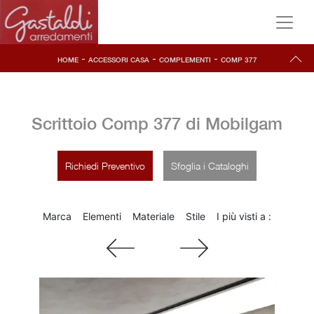
-
-
-
HOME
ACCESSORI CASA
COMPLEMENTI
COMP 377
Scrittoio Comp 377 di Mobilgam
Richiedi Preventivo
Sfoglia i Cataloghi
Marca
Elementi
Materiale
Stile
I più visti a :