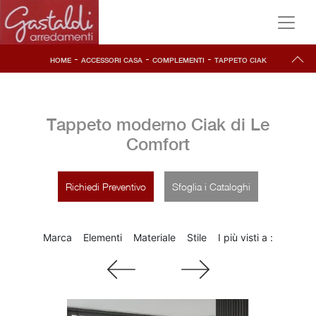
-
-
-
HOME
ACCESSORI CASA
COMPLEMENTI
TAPPETO CIAK
Tappeto moderno Ciak di Le
Comfort
Richiedi Preventivo
Sfoglia i Cataloghi
Marca
Elementi
Materiale
Stile
I più visti a :