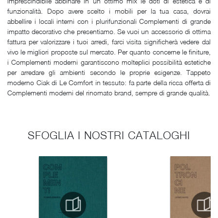
imprescindibile abbinare in un ottimo mix le doti di estetica e di
funzionalità. Dopo avere scelto i mobili per la tua casa, dovrai
abbellire i locali interni con i plurifunzionali Complementi di grande
impatto decorativo che presentiamo. Se vuoi un accessorio di ottima
fattura per valorizzare i tuoi arredi, farci visita significherà vedere dal
vivo le migliori proposte sul mercato. Per quanto concerne le finiture,
i Complementi moderni garantiscono molteplici possibilità estetiche
per arredare gli ambienti secondo le proprie esigenze. Tappeto
moderno Ciak di Le Comfort in tessuto: fa parte della ricca offerta di
Complementi moderni del rinomato brand, sempre di grande qualità.
SFOGLIA I NOSTRI CATALOGHI