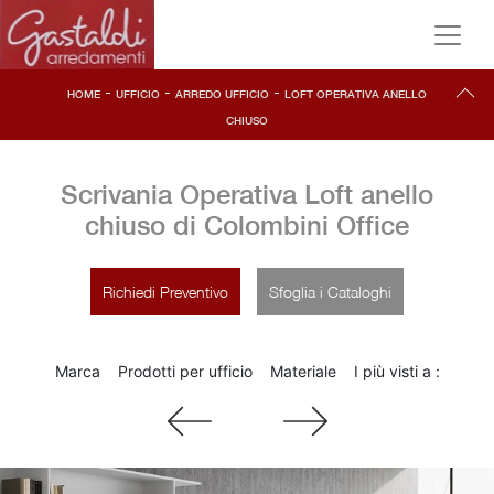
-
-
-
HOME
UFFICIO
ARREDO UFFICIO
LOFT OPERATIVA ANELLO
CHIUSO
Scrivania Operativa Loft anello
chiuso di Colombini Office
Richiedi Preventivo
Sfoglia i Cataloghi
Marca
Prodotti per ufficio
Materiale
I più visti a :