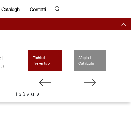
Cataloghi
Contatti
di
Richiedi
Sfoglia i
Preventivo
Cataloghi
y 06
I più visti a :