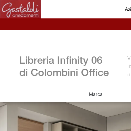
Az
Libreria Infinity 06
V
l
di Colombini Office
d
Marca