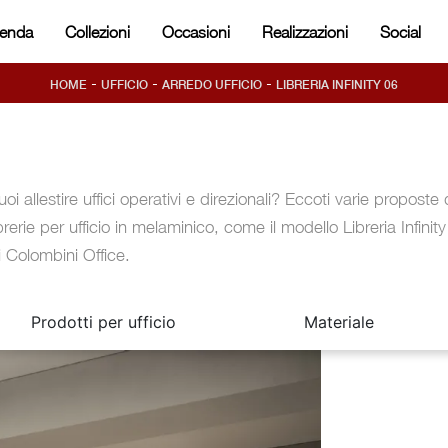
ienda
Collezioni
Occasioni
Realizzazioni
Social
-
-
-
HOME
UFFICIO
ARREDO UFFICIO
LIBRERIA INFINITY 06
uoi allestire uffici operativi e direzionali? Eccoti varie proposte 
ibrerie per ufficio in melaminico, come il modello Libreria Infinit
i Colombini Office.
Prodotti per ufficio
Materiale