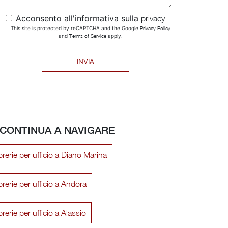
Acconsento all'informativa sulla
privacy
This site is protected by reCAPTCHA and the Google
Privacy Policy
and
Terms of Service
apply.
INVIA
CONTINUA A NAVIGARE
brerie per ufficio a Diano Marina
brerie per ufficio a Andora
brerie per ufficio a Alassio