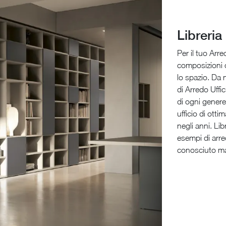
Libreria 
Per il tuo Arr
composizioni c
lo spazio. Da 
di Arredo Uffic
di ogni genere
ufficio di otti
negli anni. Lib
esempi di arred
conosciuto ma