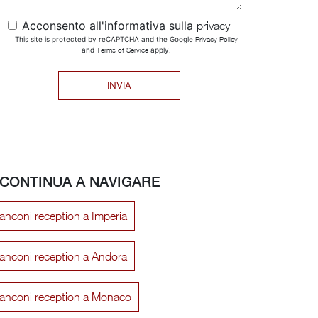
Acconsento all'informativa sulla
privacy
This site is protected by reCAPTCHA and the Google
Privacy Policy
and
Terms of Service
apply.
INVIA
CONTINUA A NAVIGARE
anconi reception a Imperia
anconi reception a Andora
banconi reception a Monaco