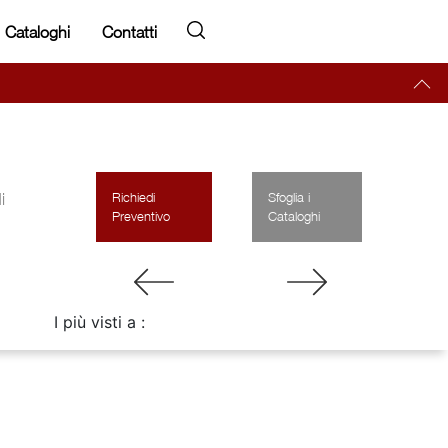
Cataloghi
Contatti
i
Richiedi
Sfoglia i
Preventivo
Cataloghi
I più visti a :