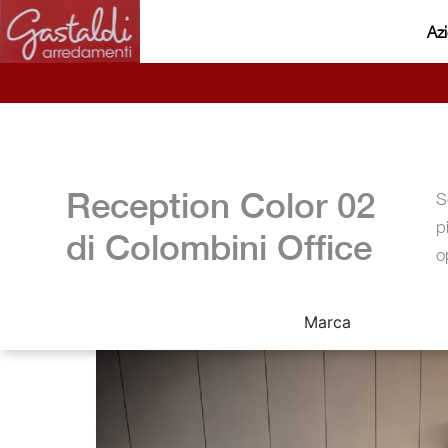
Az
Reception Color 02
S
p
di Colombini Office
o
Marca