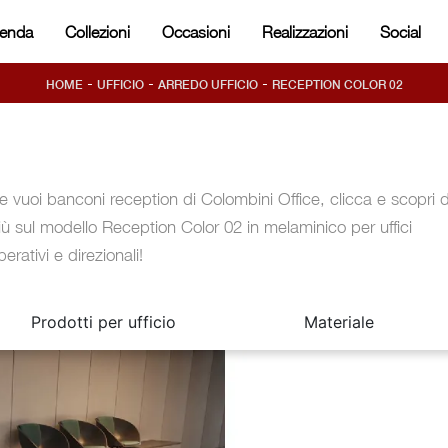
ienda
Collezioni
Occasioni
Realizzazioni
Social
-
-
-
HOME
UFFICIO
ARREDO UFFICIO
RECEPTION COLOR 02
e vuoi banconi reception di Colombini Office, clicca e scopri d
iù sul modello Reception Color 02 in melaminico per uffici
perativi e direzionali!
Prodotti per ufficio
Materiale