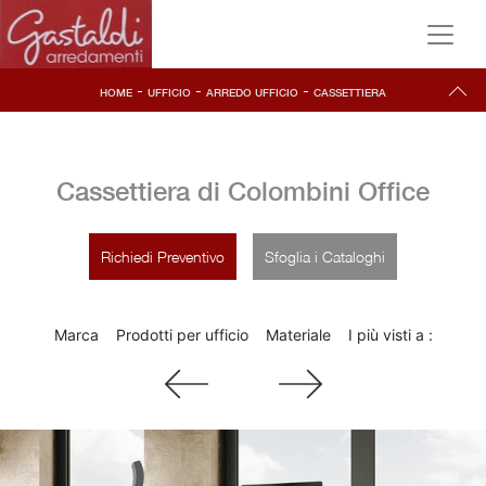
-
-
-
HOME
UFFICIO
ARREDO UFFICIO
CASSETTIERA
Cassettiera di Colombini Office
Richiedi Preventivo
Sfoglia i Cataloghi
Marca
Prodotti per ufficio
Materiale
I più visti a :