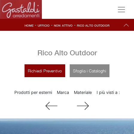
-
-
-
HOME
UFFICIO
NON_ATTIVO
RICO ALTO OUTDOOR
Rico Alto Outdoor
Richiedi Preventivo
Sfoglia i Cataloghi
Prodotti per esterni
Marca
Materiale
I più visti a :