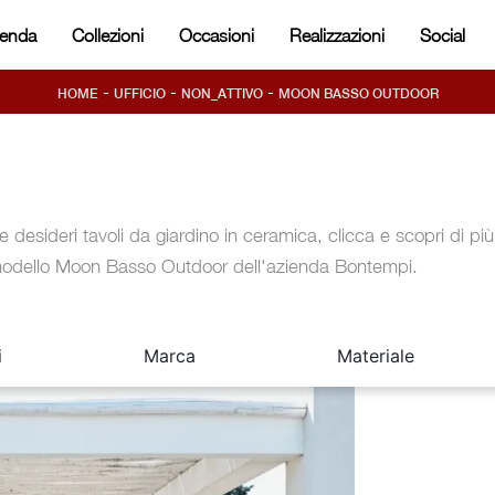
ienda
Collezioni
Occasioni
Realizzazioni
Social
-
-
-
HOME
UFFICIO
NON_ATTIVO
MOON BASSO OUTDOOR
e desideri tavoli da giardino in ceramica, clicca e scopri di più
odello Moon Basso Outdoor dell'azienda Bontempi.
i
Marca
Materiale