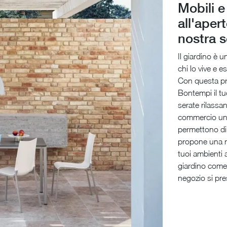
Mobili e
all'aper
nostra s
Il giardino è u
chi lo vive e 
Con questa pr
Bontempi il tu
serate rilassan
commercio una 
permettono di 
propone una ric
tuoi ambienti a
giardino come
negozio si pre