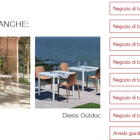
Negozio di t
ANCHE:
Negozio di t
Negozio di t
Negozio di t
Negozio di t
Negozio di t
u
Diesis Outdoor
Negozio di t
Arredo giar