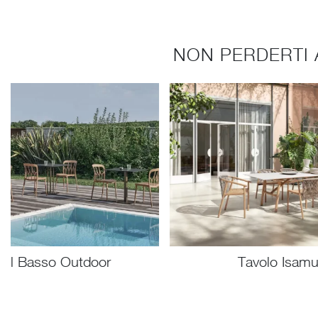
NON PERDERTI 
ail Basso Outdoor
Tavolo Isam