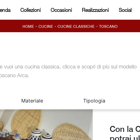
ienda
Collezioni
Occasioni
Realizzazioni
Social
-
-
-
HOME
CUCINE
CUCINE CLASSICHE
TOSCANO
e vuoi una cucina classica, clicca e scopri di più sul modello
oscano Arca.
Materiale
Tipologia
Con la 
potrai u