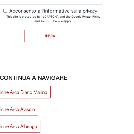
Acconsento all'informativa sulla
privacy
This site is protected by reCAPTCHA and the Google
Privacy Policy
and
Terms of Service
apply.
INVIA
CONTINUA A NAVIGARE
siche Arca Diano Marina
iche Arca Alassio
siche Arca Albenga