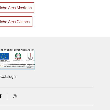
siche Arca Mentone
Mida 06
Asolo 
siche Arca Cannes
Cataloghi