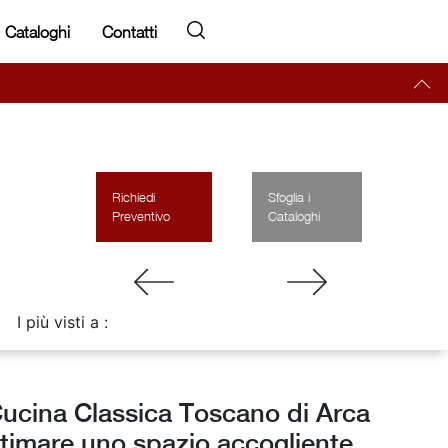
Cataloghi
Contatti
Richiedi
Sfoglia i
Preventivo
Cataloghi
I più visti a :
Cucina Classica Toscano di Arca
ltimare uno spazio accogliente,