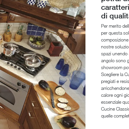
caratter
di quali
Per merito dell
per questa sol
composizione d
nostre soluzio
spazi unendo a
angolo sono gr
showroom potra
Scegliere la C
pregiati e resi
arricchendone
calore ogni gio
essenziale qua
Cucine Classic
quelle complet