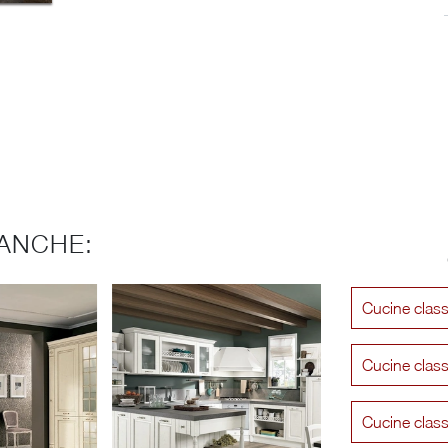
ANCHE:
Cucine clas
Cucine class
Cucine clas