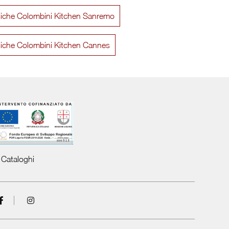
siche Colombini Kitchen Sanremo
Asolo con isola
Asolo
siche Colombini Kitchen Cannes
Cataloghi