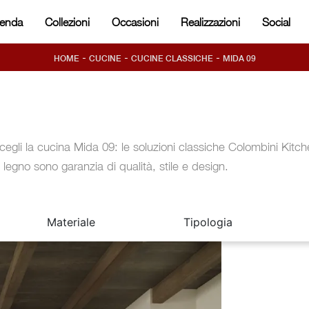
ienda
Collezioni
Occasioni
Realizzazioni
Social
-
-
-
HOME
CUCINE
CUCINE CLASSICHE
MIDA 09
cegli la cucina Mida 09: le soluzioni classiche Colombini Kitc
n legno sono garanzia di qualità, stile e design.
Materiale
Tipologia