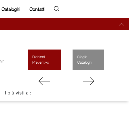
Cataloghi
Contatti
Richiedi
Sfoglia i
hen
Preventivo
Cataloghi
I più visti a :