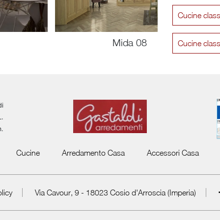
Cucine clas
Mida 08
Cucine clas
di
L.
m.
Cucine
Arredamento Casa
Accessori Casa
licy
Via Cavour, 9 - 18023 Cosio d'Arroscia (Imperia)