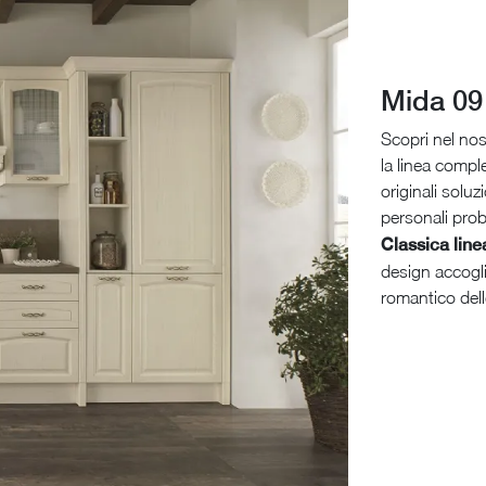
Mida 09
Scopri nel nos
la linea compl
originali soluz
personali prob
Classica lin
design accogli
romantico del