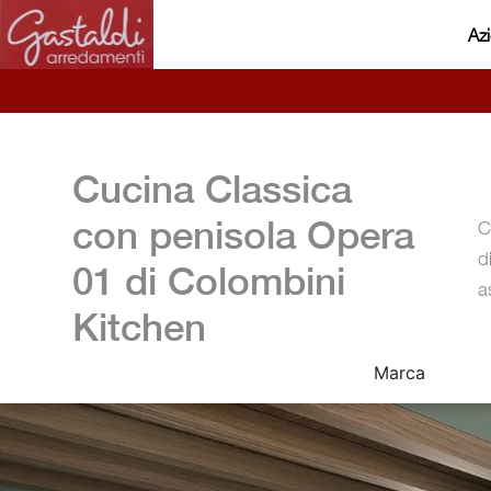
Az
Cucina Classica
con penisola Opera
C
d
01 di Colombini
a
Kitchen
Marca