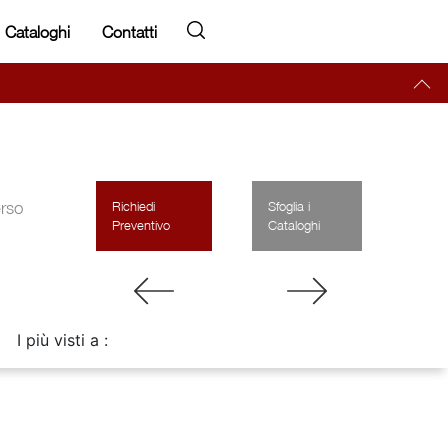
Cataloghi
Contatti
erso
Richiedi
Sfoglia i
Preventivo
Cataloghi
I più visti a :