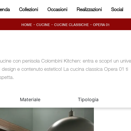
ienda
Collezioni
Occasioni
Realizzazioni
Social
-
-
-
HOME
CUCINE
CUCINE CLASSICHE
OPERA 01
ucine con penisola Colombini Kitchen: entra e scopri un univ
i design e contenuto estetico! La cucina classica Opera 01 ti
spetta.
Materiale
Tipologia