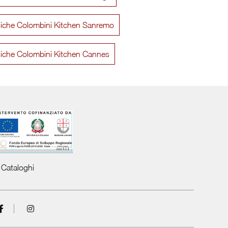
siche Colombini Kitchen Sanremo
Mida 05
Gi
siche Colombini Kitchen Cannes
Cataloghi