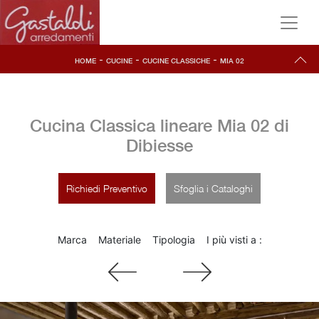
-
-
-
HOME
CUCINE
CUCINE CLASSICHE
MIA 02
Cucina Classica lineare Mia 02 di
Dibiesse
Richiedi Preventivo
Sfoglia i Cataloghi
Marca
Materiale
Tipologia
I più visti a :