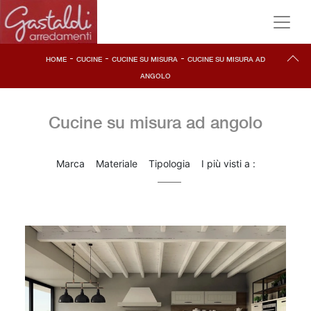
-
-
-
HOME
CUCINE
CUCINE SU MISURA
CUCINE SU MISURA AD
ANGOLO
Cucine su misura ad angolo
Marca
Materiale
Tipologia
I più visti a :