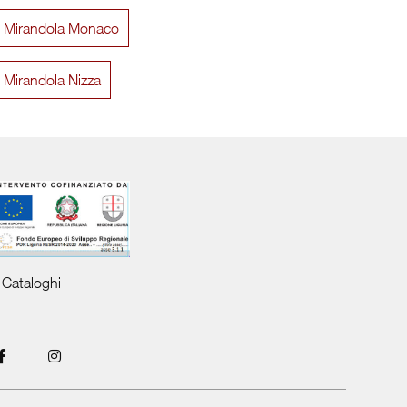
li Mirandola Monaco
Shabby Chic 732
i Mirandola Nizza
Cataloghi