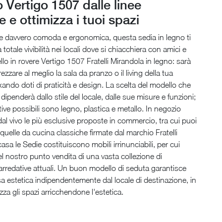
 Vertigo 1507 dalle linee
e e ottimizza i tuoi spazi
re davvero comoda e ergonomica, questa sedia in legno ti
totale vivibilità nei locali dove si chiacchiera con amici e
llo in rovere Vertigo 1507 Fratelli Mirandola in legno: sarà
rezzare al meglio la sala da pranzo o il living della tua
xando doti di praticità e design. La scelta del modello che
 dipenderà dallo stile del locale, dalle sue misure e funzioni;
tive possibili sono legno, plastica e metallo. In negozio
dal vivo le più esclusive proposte in commercio, tra cui puoi
quelle da cucina classiche firmate dal marchio Fratelli
asa le Sedie costituiscono mobili irrinunciabili, per cui
 nostro punto vendita di una vasta collezione di
rredative attuali. Un buon modello di seduta garantisce
 estetica indipendentemente dal locale di destinazione, in
za gli spazi arricchendone l'estetica.