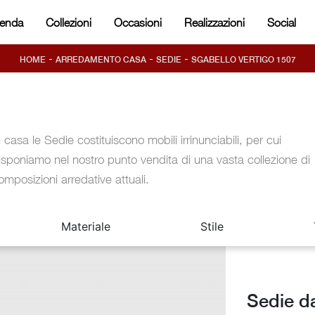
ienda
Collezioni
Occasioni
Realizzazioni
Social
-
-
-
HOME
ARREDAMENTO CASA
SEDIE
SGABELLO VERTIGO 1507
n casa le Sedie costituiscono mobili irrinunciabili, per cui
isponiamo nel nostro punto vendita di una vasta collezione di
omposizioni arredative attuali.
Materiale
Stile
Sedie da