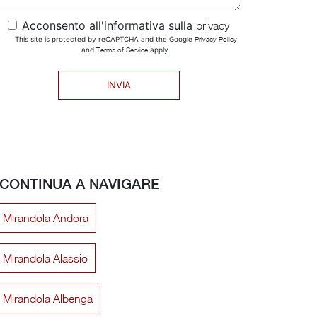
Acconsento all'informativa sulla
privacy
This site is protected by reCAPTCHA and the Google
Privacy Policy
and
Terms of Service
apply.
INVIA
CONTINUA A NAVIGARE
li Mirandola Andora
i Mirandola Alassio
li Mirandola Albenga