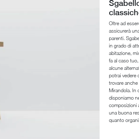
Sgabello
classich
Oltre ad esse
assicurerà una 
parenti. Sgabe
in grado di att
abitazione, mi
fa al caso tuo,
alcune alterna
potrai vedere 
trovare anche 
Mirandola. In c
disponiamo nel
composizioni a
una buona resa
quanto organiz