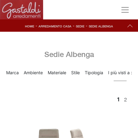
-
-
-
HOME
ARREDAMENTO CASA
SEDIE
SEDIE ALBENGA
Sedie Albenga
Marca
Ambiente
Materiale
Stile
Tipologia
I più visti a :
1
2