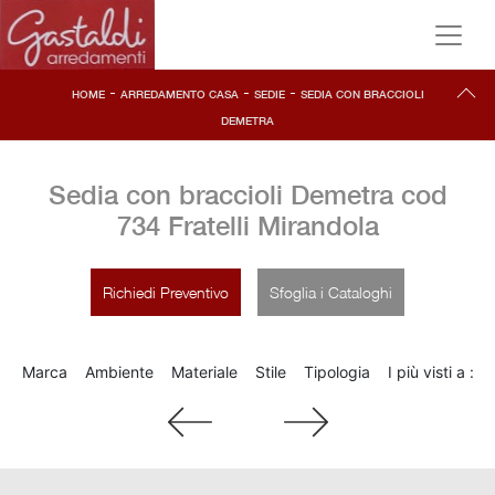
-
-
-
HOME
ARREDAMENTO CASA
SEDIE
SEDIA CON BRACCIOLI
DEMETRA
Sedia con braccioli Demetra cod
734 Fratelli Mirandola
Richiedi Preventivo
Sfoglia i Cataloghi
Marca
Ambiente
Materiale
Stile
Tipologia
I più visti a :