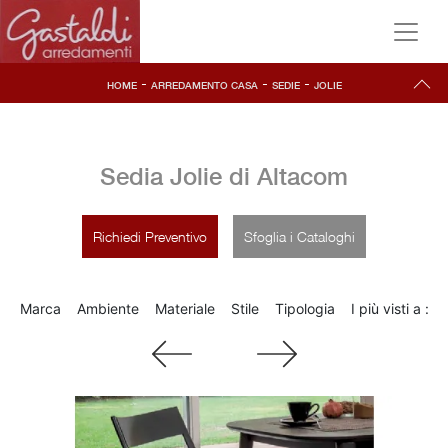
-
-
-
HOME
ARREDAMENTO CASA
SEDIE
JOLIE
Sedia Jolie di Altacom
Richiedi Preventivo
Sfoglia i Cataloghi
Marca
Ambiente
Materiale
Stile
Tipologia
I più visti a :