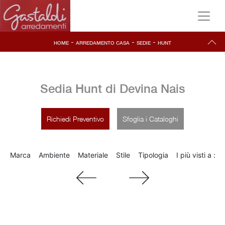
-
-
-
HOME
ARREDAMENTO CASA
SEDIE
HUNT
Sedia Hunt di Devina Nais
Richiedi Preventivo
Sfoglia i Cataloghi
Marca
Ambiente
Materiale
Stile
Tipologia
I più visti a :