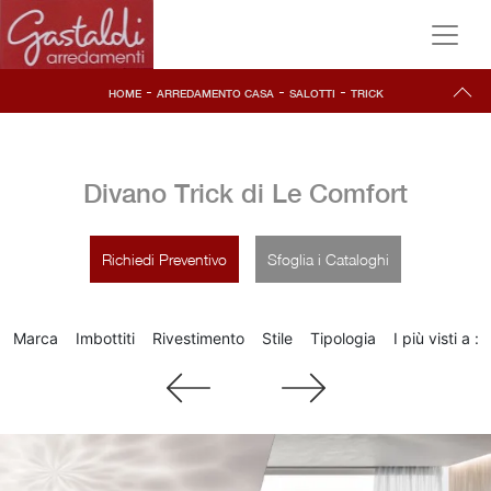
-
-
-
HOME
ARREDAMENTO CASA
SALOTTI
TRICK
Divano Trick di Le Comfort
Richiedi Preventivo
Sfoglia i Cataloghi
Marca
Imbottiti
Rivestimento
Stile
Tipologia
I più visti a :