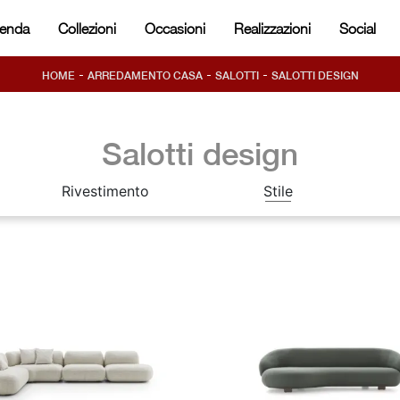
ienda
Collezioni
Occasioni
Realizzazioni
Social
-
-
-
HOME
ARREDAMENTO CASA
SALOTTI
SALOTTI DESIGN
Salotti design
Rivestimento
Stile