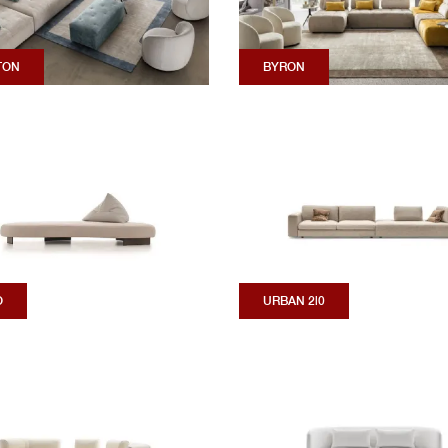
TON
BYRON
O
URBAN 2|0